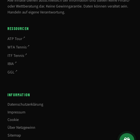
Alle Inhalte dienen ausschließlich der Information und stellen keine Finanz-
oder Wettberatung dar. Keine Gewinngarantie. Daten können veraltet sein.
Handeln auf eigene Verantwortung.
RESSOURCEN
ATP Tour
WTA Tennis
ITF Tennis
IBIA
GGL
INFORMATION
Datenschutzerklärung
Impressum
Cookie
Über Netzgewinn
Sitemap