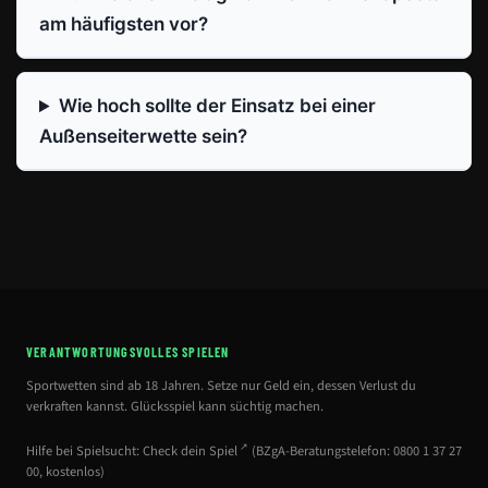
am häufigsten vor?
Wie hoch sollte der Einsatz bei einer
Außenseiterwette sein?
VERANTWORTUNGSVOLLES SPIELEN
Sportwetten sind ab 18 Jahren. Setze nur Geld ein, dessen Verlust du
verkraften kannst. Glücksspiel kann süchtig machen.
Hilfe bei Spielsucht:
Check dein Spiel
(BZgA-Beratungstelefon: 0800 1 37 27
00, kostenlos)