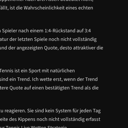
lt, ist die Wahrscheinlichkeit eines echten
in Spieler nach einem 1:4-Rückstand auf 3:4
tur der letzten Spiele noch nicht vollständig
nd der angezeigten Quote, desto attraktiver die
ennis ist ein Sport mit natürlichen
ind ein Trend. Ich wette erst, wenn der Trend
htere Quote auf einen bestätigten Trend als die
 reagieren. Sie sind kein System für jeden Tag
ite des Kippens noch nicht vollständig erfasst
ur Tennis Live Wetten Strategie.