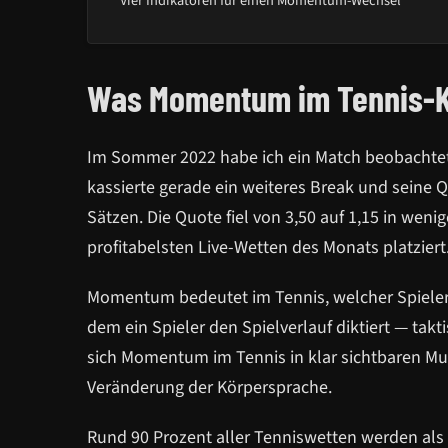
Vier Indikatoren für einen Momentum-Wechsel
Was Momentum im Tennis-K
Im Sommer 2022 habe ich ein Match beobachtet,
kassierte gerade ein weiteres Break und seine Q
Sätzen. Die Quote fiel von 3,50 auf 1,15 in we
profitabelsten Live-Wetten des Monats platziert
Momentum bedeutet im Tennis, welcher Spieler 
dem ein Spieler den Spielverlauf diktiert — tak
sich Momentum im Tennis in klar sichtbaren Mus
Veränderung der Körpersprache.
Rund 90 Prozent aller Tenniswetten werden als