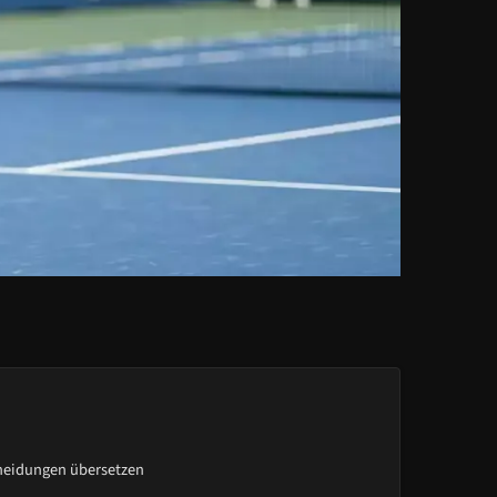
eidungen übersetzen