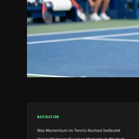
NAVIGATION
Was Momentum im Tennis-Kontext bedeutet