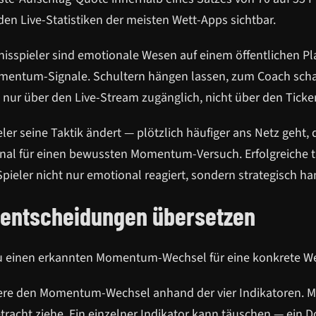
den Live-Statistiken der meisten Wett-Apps sichtbar.
isspieler sind emotionale Wesen auf einem öffentlichen Pl
Momentum-Signale. Schultern hängen lassen, zum Coach sc
t nur über den Live-Stream zugänglich, nicht über den Ticker
er seine Taktik ändert — plötzlich häufiger ans Netz geht, 
ignal für einen bewussten Momentum-Versuch. Erfolgreiche 
pieler nicht nur emotional reagiert, sondern strategisch ha
entscheidungen übersetzen
zt du einen erkannten Momentum-Wechsel für eine konkrete 
ifiziere den Momentum-Wechsel anhand der vier Indikatoren. 
Betracht ziehe. Ein einzelner Indikator kann täuschen — ein 