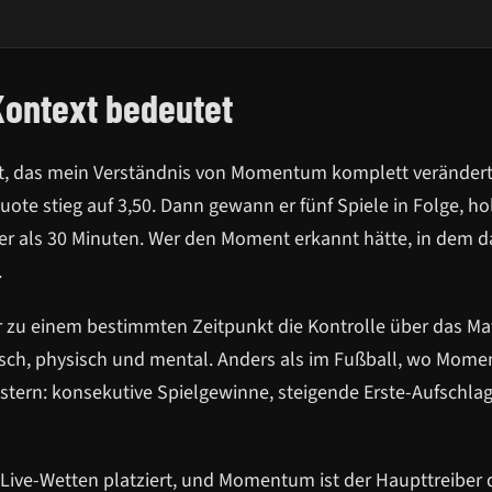
ontext bedeutet
 das mein Verständnis von Momentum komplett verändert hat
uote stieg auf 3,50. Dann gewann er fünf Spiele in Folge, h
niger als 30 Minuten. Wer den Moment erkannt hätte, in dem
.
zu einem bestimmten Zeitpunkt die Kontrolle über das Match
tisch, physisch und mental. Anders als im Fußball, wo Momen
tern: konsekutive Spielgewinne, steigende Erste-Aufschlag
 Live-Wetten platziert, und Momentum ist der Haupttreibe