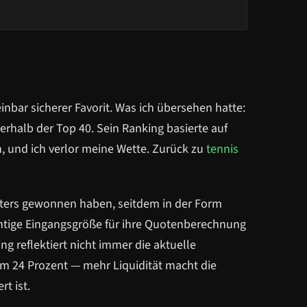
nbar sicherer Favorit. Was ich übersehen hatte:
ßerhalb der Top 40. Sein Ranking basierte auf
n, und ich verlor meine Wette. Zurück zu
tennis
sters gewonnen haben, seitdem in der Form
chtige Eingangsgröße für ihre Quotenberechnung
g reflektiert nicht immer die aktuelle
 um 24 Prozent — mehr Liquidität macht die
t ist.