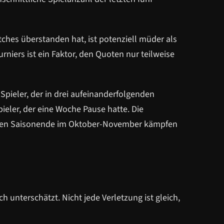
tches überstanden hat, ist potenziell müder als
urniers ist ein Faktor, den Quoten nur teilweise
 Spieler, der in drei aufeinanderfolgenden
ieler, der eine Woche Pause hatte. Die
 gegen Saisonende im Oktober-November kämpfen
unterschätzt. Nicht jede Verletzung ist gleich,