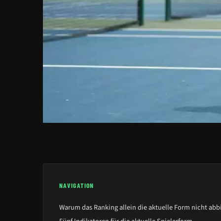
NAVIGATION
Warum das Ranking allein die aktuelle Form nicht abb