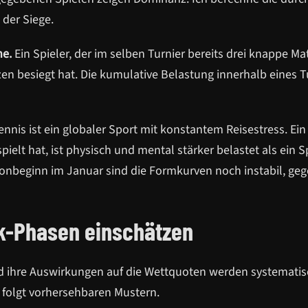
der Siege.
he.
Ein Spieler, der im selben Turnier bereits drei knappe Ma
tzen besiegt hat. Die kumulative Belastung innerhalb eines T
nnis ist ein globaler Sport mit konstantem Reisestress. Ein
elt hat, ist physisch und mental stärker belastet als ein Sp
aisonbeginn im Januar sind die Formkurven noch instabil,
k-Phasen einschätzen
d ihre Auswirkungen auf die Wettquoten werden systematisch 
folgt vorhersehbaren Mustern.