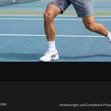
ildet
Verletzungen und Comeback-Phas