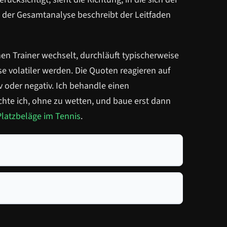
k der Gesamtanalyse beschreibt der Leitfaden
inen Trainer wechselt, durchläuft typischerweise
se volatiler werden. Die Quoten reagieren auf
v oder negativ. Ich behandle einen
achte ich, ohne zu wetten, und baue erst dann
Platzbeläge im Tennis
.