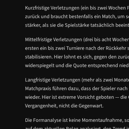
Kurzfristige Verletzungen (ein bis zwei Wochen 
zurück und braucht bestenfalls ein Match, um s
stärker, als sie die Spielstärke tatsächlich bee
Mittelfristige Verletzungen (drei bis acht Woch
ersten ein bis zwei Turniere nach der Rückkehr 
stabilisieren. Hier lohnt es sich, gegen den z
widerspiegelt und die Quote entsprechend niedri
Langfristige Verletzungen (mehr als zwei Monat
Matchpraxis führen dazu, dass der Spieler nach
wieder. Hier ist extreme Vorsicht geboten — di
Vergangenheit, nicht die Gegenwart.
Die Formanalyse ist keine Momentaufnahme, sond
auf dem aktuellen Belag analysiert, den Trend in