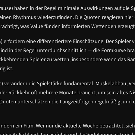
Pause) haben in der Regel minimale Auswirkungen auf die Spi
einen Rhythmus wiederzufinden. Die Quoten reagieren hier o
inträchtigt, was Value für den informierten Wettenden erzeugt
en) erfordern eine differenziertere Einschätzung. Der Spiele
sind in der Regel unterdurchschnittlich — die Formkurve bra
urückkehrenden Spieler zu wetten, insbesondere wenn das R
g ist.
e) verändern die Spielstärke fundamental. Muskelabbau, Ve
 der Rückkehr oft mehrere Monate braucht, um sein altes Ni
e Quoten unterschätzen die Langzeitfolgen regelmäßig, und 
ern ein Film. Wer nur die aktuelle Woche betrachtet, sieht
 den Aufschlagdaten verfolgt und die Verletzungshistorie ber