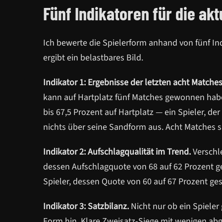
Fünf Indikatoren für die ak
Ich bewerte die Spielerform anhand von fünf Indi
ergibt ein belastbares Bild.
Indikator 1: Ergebnisse der letzten acht Matche
kann auf Hartplatz fünf Matches gewonnen haben 
bis 67,5 Prozent auf Hartplatz — ein Spieler, de
nichts über seine Sandform aus. Acht Matches s
Indikator 2: Aufschlagqualität im Trend.
Verschle
dessen Aufschlagquote von 68 auf 62 Prozent ge
Spieler, dessen Quote von 60 auf 67 Prozent gest
Indikator 3: Satzbilanz.
Nicht nur ob ein Spieler
Form hin. Klare Zweisatz-Siege mit wenigen abg