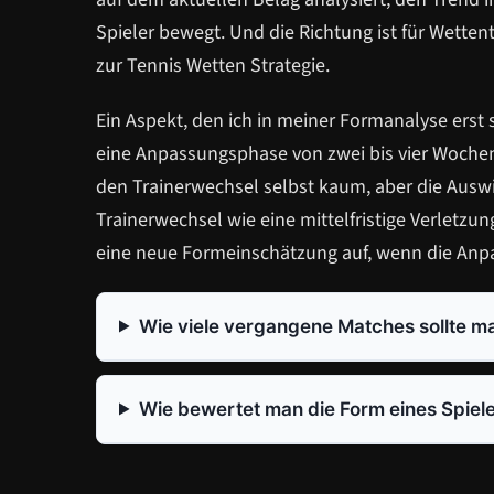
Spieler bewegt. Und die Richtung ist für Wette
zur Tennis Wetten Strategie.
Ein Aspekt, den ich in meiner Formanalyse erst s
eine Anpassungsphase von zwei bis vier Wochen, 
den Trainerwechsel selbst kaum, aber die Auswi
Trainerwechsel wie eine mittelfristige Verletzu
eine neue Formeinschätzung auf, wenn die Anp
Wie viele vergangene Matches sollte m
Wie bewertet man die Form eines Spiel