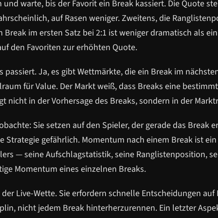
und warte, bis der Favorit ein Break kassiert. Die Quote ste
ahrscheinlich, auf Rasen weniger. Zweitens, die Ranglistenp
 Break im ersten Satz bei 2:1 ist weniger dramatisch als ein 
auf den Favoriten zur erhöhten Quote.
s passiert. Ja, es gibt Wettmärkte, die ein Break im nächst
lraum für Value. Der Markt weiß, dass Breaks eine bestimm
liegt nicht in der Vorhersage des Breaks, sondern in der Mark
obachte: Sie setzen auf den Spieler, der gerade das Break er
ne Strategie gefährlich. Momentum nach einem Break ist ein 
elers — seine Aufschlagstatistik, seine Ranglistenposition, s
istige Momentum eines einzelnen Breaks.
 der Live-Wette. Sie erfordern schnelle Entscheidungen auf 
in, nicht jedem Break hinterherzurennen. Ein letzter Aspe