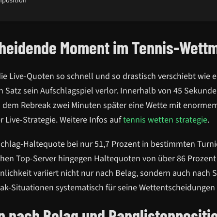
nposition
heidende Moment im Tennis-Wettma
e Live-Quoten so schnell und so drastisch verschiebt wie e
en Satz sein Aufschlagspiel verlor. Innerhalb von 45 Sekunde
ch dem Rebreak zwei Minuten später eine Wette mit enorme
 Live-Strategie. Weitere Infos auf
tennis wetten strategie
.
fschlag-Haltequote bei nur 51,7 Prozent in bestimmten Turni
ichen Top-Server hingegen Haltequoten von über 86 Prozent
einlichkeit variiert nicht nur nach Belag, sondern auch nac
eak-Situationen systematisch für seine Wettentscheidungen
 nach Belag und Ranglistenpositi