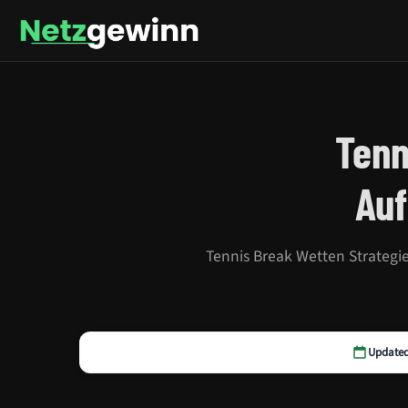
Tenn
Auf
Tennis Break Wetten Strategi
Updated