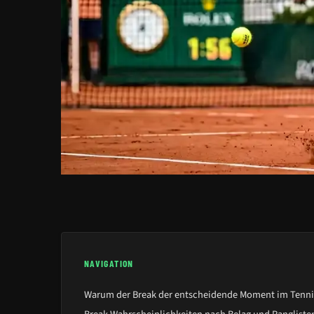
NAVIGATION
Warum der Break der entscheidende Moment im Tenni