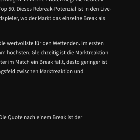
p 50. Dieses Rebreak-Potenzial ist in den Live-
pieler, wo der Markt das einzelne Break als
die wertvollste für den Wettenden. Im ersten
 höchsten. Gleichzeitig ist die Marktreaktion
r im Match ein Break fällt, desto geringer ist
ngsfeld zwischen Marktreaktion und
 Die Quote nach einem Break ist der