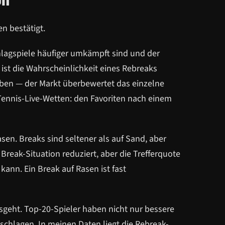
n bestätigt.
chlagspiele häufiger umkämpft sind und der
 ist die Wahrscheinlichkeit eines Rebreaks
eben — der Markt überbewertet das einzelne
m Tennis-Live-Wetten: den Favoriten nach einem
asen. Breaks sind seltener als auf Sand, aber
Break-Situation reduziert, aber die Trefferquote
ann. Ein Break auf Rasen ist fast
usgeht. Top-20-Spieler haben nicht nur bessere
schlagen. In meinen Daten liegt die Rebreak-