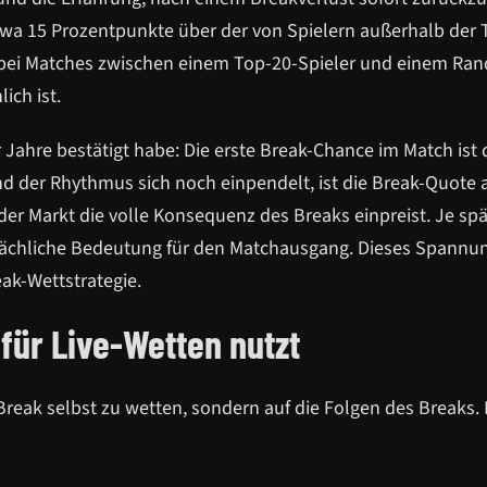
wa 15 Prozentpunkte über der von Spielern außerhalb der To
bei Matches zwischen einem Top-20-Spieler und einem Rands
ich ist.
Jahre bestätigt habe: Die erste Break-Chance im Match ist 
 der Rhythmus sich noch einpendelt, ist die Break-Quote am
er Markt die volle Konsequenz des Breaks einpreist. Je späte
tsächliche Bedeutung für den Matchausgang. Dieses Spannu
ak-Wettstrategie.
für Live-Wetten nutzt
 Break selbst zu wetten, sondern auf die Folgen des Breaks.