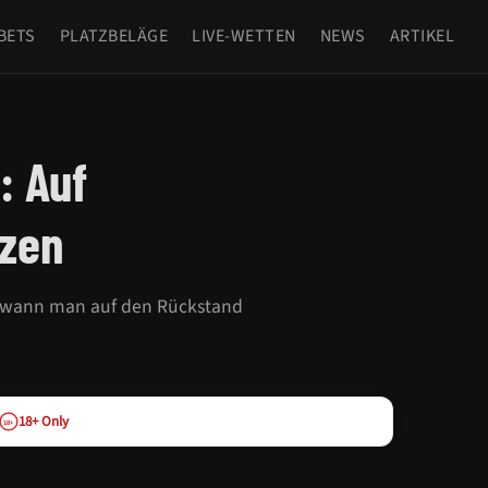
BETS
PLATZBELÄGE
LIVE-WETTEN
NEWS
ARTIKEL
: Auf
tzen
nd wann man auf den Rückstand
18+ Only
18+