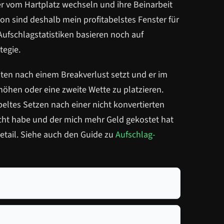
er vom Hartplatz wechseln und ihre Beinarbeit
son sind deshalb mein profitabelstes Fenster für
ufschlagstatistiken basieren noch auf
tegie.
iten nach einem Breakverlust setzt und er im
höhen oder eine zweite Wette zu platzieren.
eltes Setzen nach einer nicht konvertierten
acht habe und der mich mehr Geld gekostet hat
Detail. Siehe auch den Guide zu
Aufschlag-