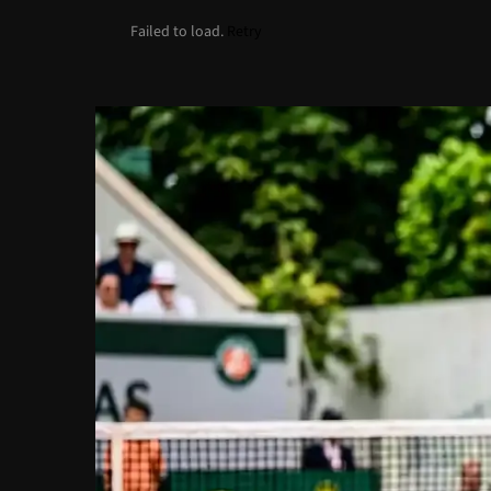
Failed to load.
Retry