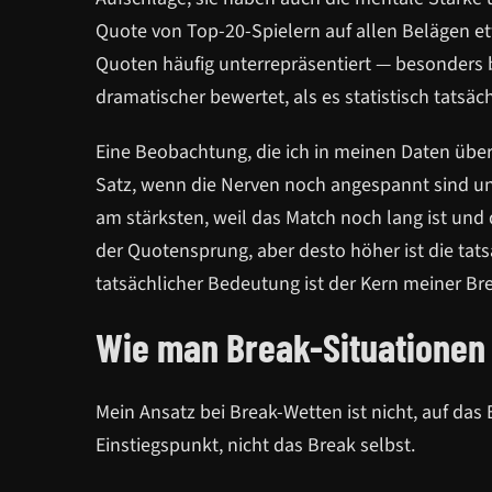
Quote von Top-20-Spielern auf allen Belägen et
Quoten häufig unterrepräsentiert — besonders 
dramatischer bewertet, als es statistisch tatsächl
Eine Beobachtung, die ich in meinen Daten über 
Satz, wenn die Nerven noch angespannt sind und
am stärksten, weil das Match noch lang ist und d
der Quotensprung, aber desto höher ist die ta
tatsächlicher Bedeutung ist der Kern meiner Bre
Wie man Break-Situationen 
Mein Ansatz bei Break-Wetten ist nicht, auf das
Einstiegspunkt, nicht das Break selbst.