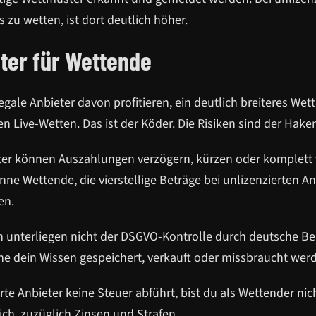
 zu wetten, ist dort deutlich höher.
eter für Wettende
gale Anbieter davon profitieren, ein deutlich breiteres We
 Live-Wetten. Das ist der Köder. Die Risiken sind der Hake
eter können Auszahlungen verzögern, kürzen oder komplett 
nne Wettende, die vierstellige Beträge bei unlizenzierten A
en.
en unterliegen nicht der DSGVO-Kontrolle durch deutsche B
dein Wissen gespeichert, verkauft oder missbraucht wer
rte Anbieter keine Steuer abführt, bist du als Wettender nic
ich, zuzüglich Zinsen und Strafen.