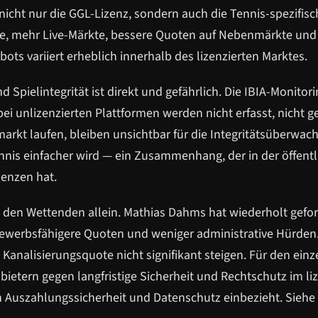
e nicht nur die GGL-Lizenz, sondern auch die Tennis-spezifi
e, mehr Live-Märkte, bessere Quoten auf Nebenmärkte und st
bots variiert erheblich innerhalb des lizenzierten Marktes.
elintegrität ist direkt und gefährlich. Die IBIA-Monitori
 unlizenzierten Plattformen werden nicht erfasst, nicht g
arkt laufen, bleiben unsichtbar für die Integritätsüberwach
ennis einfacher wird — ein Zusammenhang, der in der öffentli
uenzen hat.
 den Wettenden allein. Mathias Dahms hat wiederholt geford
ewerbsfähigere Quoten und weniger administrative Hürden. 
 Kanalisierungsquote nicht signifikant steigen. Für den ein
Anbietern gegen langfristige Sicherheit und Rechtschutz im l
 Auszahlungssicherheit und Datenschutz einbezieht. Siehe