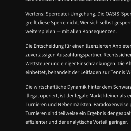
Viertens: Sperrdatei-Umgehung. Die OASIS-Sperr
greift diese Sperre nicht. Wer sich selbst gespe
weiterspielen — mit allen Konsequenzen.
Die Entscheidung für einen lizenzierten Anbieter
zuverlässigen Auszahlungspartner, Rechtssicher
Wettsteuer und einiger Einschränkungen. Die Alte
einbettet, behandelt der Leitfaden zur Tennis W
Die wirtschaftliche Dynamik hinter dem Schwarz
illegal operiert, ist der legale Markt kleiner al
Turnieren und Nebenmärkten. Paradoxerweise pr
Turnieren sind teilweise ein Ergebnis der gesp
effizienter und der analytische Vorteil geringer.