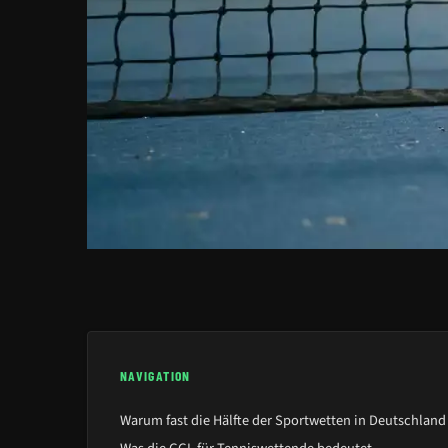
NAVIGATION
Warum fast die Hälfte der Sportwetten in Deutschland i