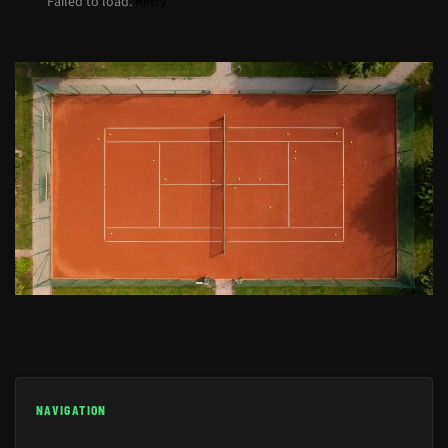
Failed to load.
Retry
NAVIGATION