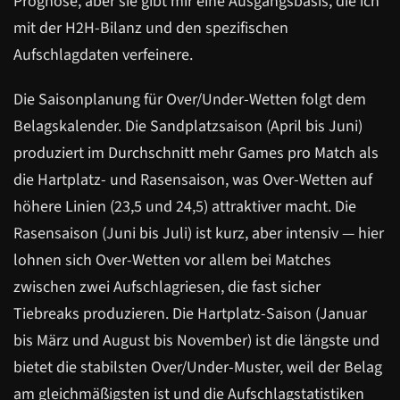
Prognose, aber sie gibt mir eine Ausgangsbasis, die ich
mit der H2H-Bilanz und den spezifischen
Aufschlagdaten verfeinere.
Die Saisonplanung für Over/Under-Wetten folgt dem
Belagskalender. Die Sandplatzsaison (April bis Juni)
produziert im Durchschnitt mehr Games pro Match als
die Hartplatz- und Rasensaison, was Over-Wetten auf
höhere Linien (23,5 und 24,5) attraktiver macht. Die
Rasensaison (Juni bis Juli) ist kurz, aber intensiv — hier
lohnen sich Over-Wetten vor allem bei Matches
zwischen zwei Aufschlagriesen, die fast sicher
Tiebreaks produzieren. Die Hartplatz-Saison (Januar
bis März und August bis November) ist die längste und
bietet die stabilsten Over/Under-Muster, weil der Belag
am gleichmäßigsten ist und die Aufschlagstatistiken