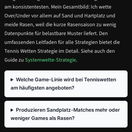
am konsistentesten. Mein Gesamtbild: Ich wette
Over/Under vor allem auf Sand und Hartplatz und
meide Rasen, weil die kurze Rasensaison zu wenig
Datenpunkte für belastbare Muster liefert. Den
umfassenden Leitfaden für alle Strategien bietet die
Tennis Wetten Strategie im Detail. Siehe auch den
Guide zu
Systemwette-Strategie
.
Welche Game-Linie wird bei Tenniswetten
am häufigsten angeboten?
Produzieren Sandplatz-Matches mehr oder
weniger Games als Rasen?