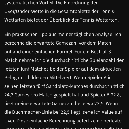
systematischen Vorteil. Die Einordnung der
Over/Under-Wette in die Gesamtpalette der Tennis-
Wettarten bietet der Überblick der Tennis-Wettarten.
Ein praktischer Tipp aus meiner täglichen Analyse: Ich
berechne die erwartete Gamezahl vor dem Match
anhand einer einfachen Formel. Für ein Best-of-3-
Match nehme ich die durchschnittliche Spielanzahl der
letzten fünf Matches beider Spieler auf dem aktuellen
Belag und bilde den Mittelwert. Wenn Spieler A in
seinen letzten fünf Sandplatz-Matches durchschnittlich
24,2 Games pro Match gespielt hat und Spieler B 22,8,
liegt meine erwartete Gamezahl bei etwa 23,5. Wenn
die Buchmacher-Linie bei 22,5 liegt, sehe ich Value auf
Over. Diese einfache Berechnung liefert keine perfekte