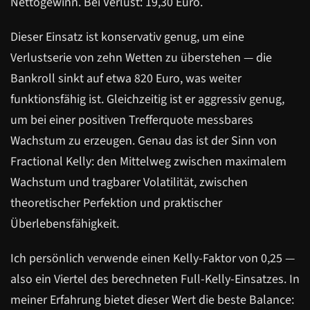
Nettogewinn. Bei Verlust: 19,30 Euro.
Dieser Einsatz ist konservativ genug, um eine
Verlustserie von zehn Wetten zu überstehen — die
Bankroll sinkt auf etwa 820 Euro, was weiter
funktionsfähig ist. Gleichzeitig ist er aggressiv genug,
um bei einer positiven Trefferquote messbares
Wachstum zu erzeugen. Genau das ist der Sinn von
Fractional Kelly: den Mittelweg zwischen maximalem
Wachstum und tragbarer Volatilität, zwischen
theoretischer Perfektion und praktischer
Überlebensfähigkeit.
Ich persönlich verwende einen Kelly-Faktor von 0,25 —
also ein Viertel des berechneten Full-Kelly-Einsatzes. In
meiner Erfahrung bietet dieser Wert die beste Balance: