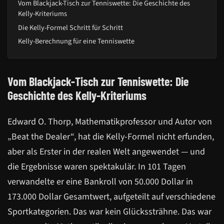
Vom Blackjack-Tisch zur Tenniswette: Die Geschichte des
Kelly-Kriteriums
Die Kelly-Formel Schritt für Schritt
Kelly-Berechnung für eine Tenniswette
Vom Blackjack-Tisch zur Tenniswette: Die
Geschichte des Kelly-Kriteriums
Edward O. Thorp, Mathematikprofessor und Autor von
„Beat the Dealer“, hat die Kelly-Formel nicht erfunden,
aber als Erster in der realen Welt angewendet — und
die Ergebnisse waren spektakulär. In 101 Tagen
verwandelte er eine Bankroll von 50.000 Dollar in
173.000 Dollar Gesamtwert, aufgeteilt auf verschiedene
Sportkategorien. Das war kein Glückssträhne. Das war