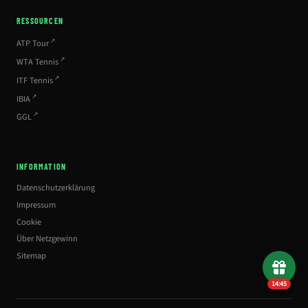
RESSOURCEN
ATP Tour
WTA Tennis
ITF Tennis
IBIA
GGL
INFORMATION
Datenschutzerklärung
Impressum
Cookie
Über Netzgewinn
Sitemap
14:45