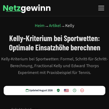
Heim
→
Artikel
→
Kelly
Kelly-Kriterium bei Sportwetten:
Optimale Einsatzhöhe berechnen
Kelly-Kriterium bei Sportwetten: Formel, Schritt-für-Schritt-
Berechnung, Fractional Kelly und Edward Thorps
Experiment mit Praxisbeispiel für Tennis.
Updated August 2026
18+