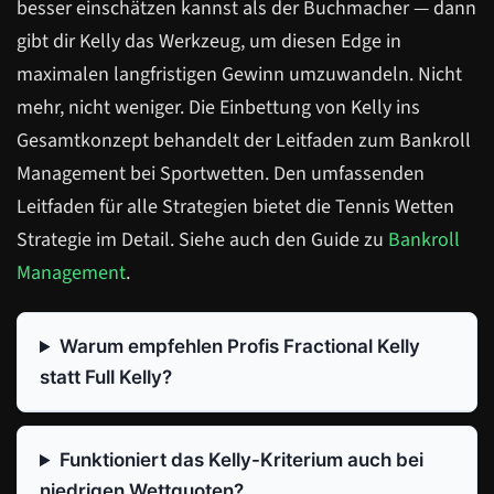
besser einschätzen kannst als der Buchmacher — dann
gibt dir Kelly das Werkzeug, um diesen Edge in
maximalen langfristigen Gewinn umzuwandeln. Nicht
mehr, nicht weniger. Die Einbettung von Kelly ins
Gesamtkonzept behandelt der Leitfaden zum Bankroll
Management bei Sportwetten. Den umfassenden
Leitfaden für alle Strategien bietet die Tennis Wetten
Strategie im Detail. Siehe auch den Guide zu
Bankroll
Management
.
Warum empfehlen Profis Fractional Kelly
statt Full Kelly?
Funktioniert das Kelly-Kriterium auch bei
niedrigen Wettquoten?